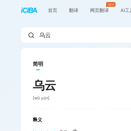
首页
翻译
网页翻译
AI
简明
乌云
[
wū yún
]
释义