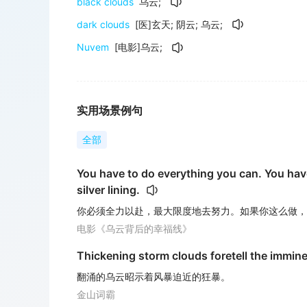
black clouds
乌云
;
dark clouds
[医]玄天
;
阴云
;
乌云
;
Nuvem
[电影]乌云
;
实用场景例句
全部
You have to do everything you can. You have 
silver lining.
你必须全力以赴，最大限度地去努力。如果你这么做，
电影《乌云背后的幸福线》
Thickening storm clouds foretell the immine
翻涌的乌云昭示着风暴迫近的狂暴。
金山词霸