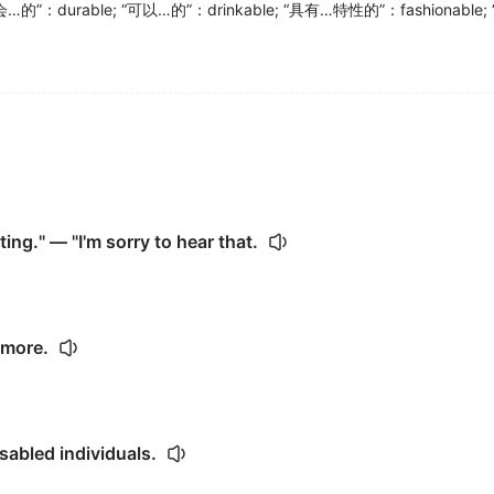
的”：durable
;
“可以…的”：drinkable
;
“具有…特性的”：fashionable
;
ting." — "I'm sorry to hear that.
t more.
abled individuals.