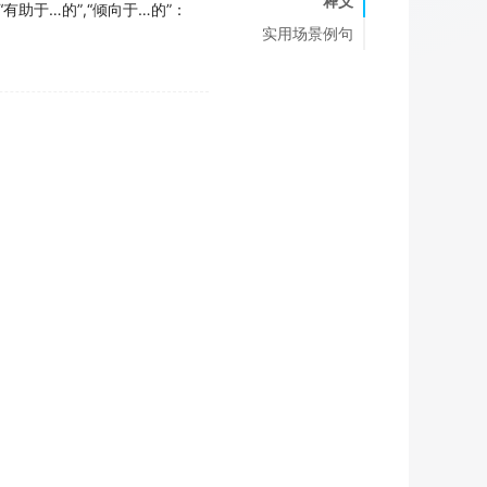
释义
“有助于…的”,“倾向于…的”：
实用场景例句