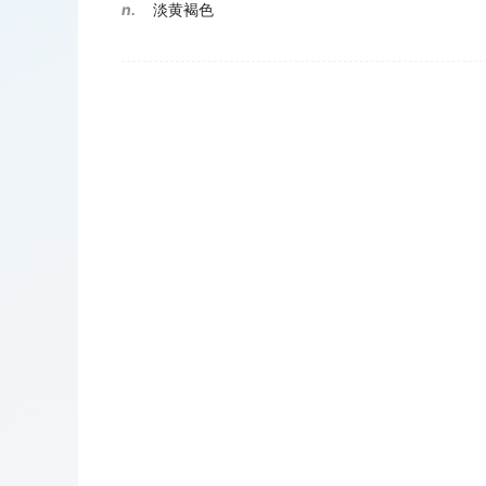
n.
淡黄褐色