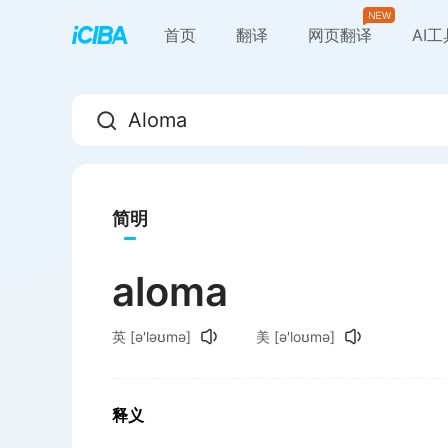
首页
翻译
网页翻译
AI
简明
aloma
英
[ə'ləʊmə]
美
[ə'loʊmə]
释义