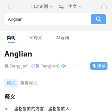
自动识别
中文
简明
AI释义
AI解词
Anglian
跟读
英 [ˈæŋɡljən]
美 [ˈæŋɡliən]
释义
英英释义
释义
n.
盎格鲁族的方言，盎格鲁族人