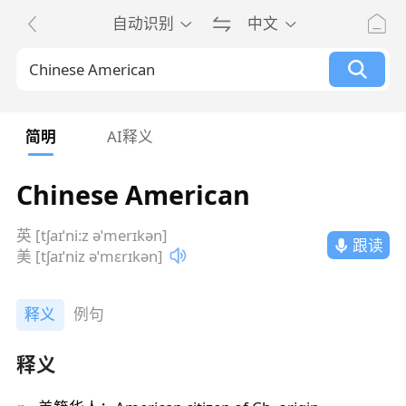
自动识别
中文
简明
AI释义
Chinese American
英 [tʃaɪˈni:z əˈmerɪkən]
跟读
美 [tʃaɪˈniz əˈmɛrɪkən]
释义
例句
释义