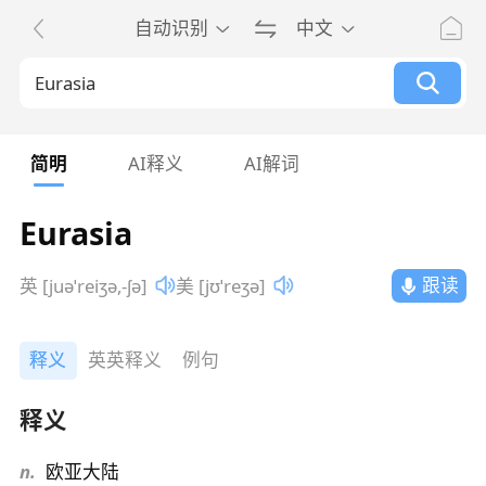
自动识别
中文
简明
AI释义
AI解词
Eurasia
跟读
英 [juəˈreiʒə,-ʃə]
美 [jʊˈreʒə]
释义
英英释义
例句
释义
n.
欧亚大陆