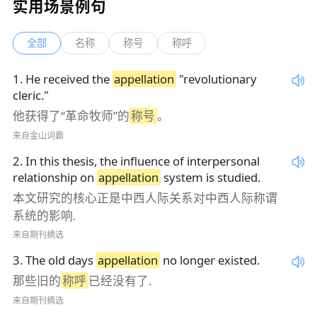
实用场景例句
全部
名称
称号
称呼
1
.
He received the
appellation
"revolutionary
cleric."
他获得了“革命牧师”的
称号
。
来自金山词霸
2
.
In this thesis, the influence of interpersonal
relationship on
appellation
system is studied.
本文研究的核心正是中西人际关系对中西人际称谓
系统的影响.
来自期刊摘选
3
.
The old days
appellation
no longer existed.
那些旧的
称呼
已经没有了.
来自期刊摘选