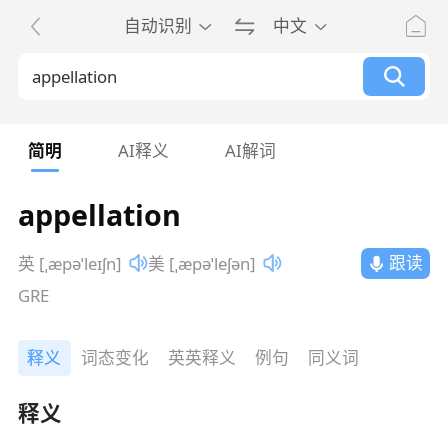
自动识别
中文
简明
AI释义
AI解词
appellation
跟读
英 [ˌæpəˈleɪʃn]
美 [ˌæpəˈleʃən]
GRE
释义
词态变化
英英释义
例句
同义词
释义