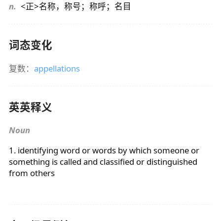
n.
<正>名称，称号；称呼；名目
词态变化
复数：
appellations
英英释义
Noun
1. identifying word or words by which someone or
something is called and classified or distinguished
from others