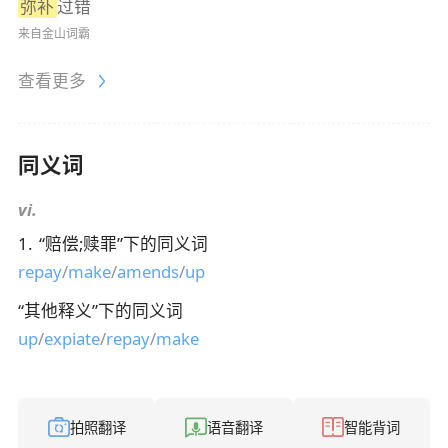
弥补
过错
来自金山词霸
查看更多
同义词
vi.
1
.
“
赔偿;赎罪
”下的同义词
repay
/
make
/
amends
/
up
“
其他释义
”下的同义词
up
/
expiate
/
repay
/
make
拍照翻译
语音翻译
智能背词