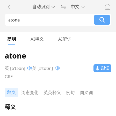
自动识别
中文
简明
AI释义
AI解词
atone
跟读
英 [əˈtəʊn]
美 [əˈtoʊn]
GRE
释义
词态变化
英英释义
例句
同义词
释义