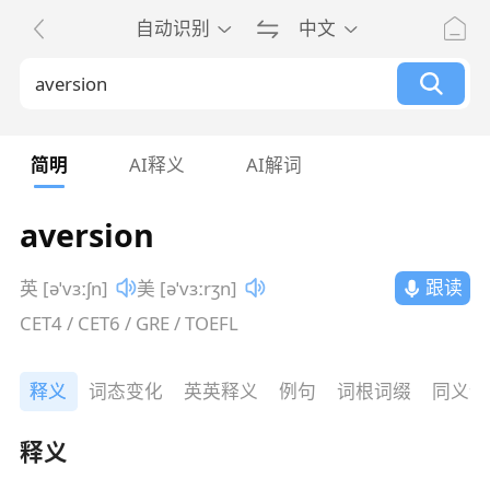
自动识别
中文
简明
AI释义
AI解词
aversion
跟读
英 [əˈvɜːʃn]
美 [əˈvɜːrʒn]
CET4 / CET6 / GRE / TOEFL
释义
词态变化
英英释义
例句
词根词缀
同义词
释义