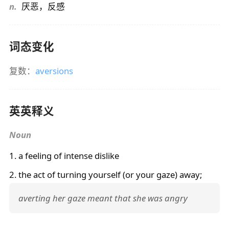
n.
厌恶，反感
词态变化
复数：
aversions
英英释义
Noun
1. a feeling of intense dislike
2. the act of turning yourself (or your gaze) away;
averting her gaze meant that she was angry