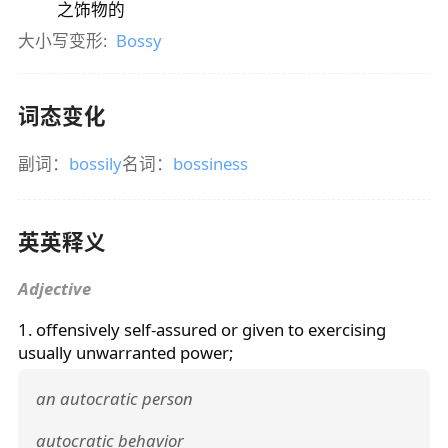
之饰物的
大小写变形:
Bossy
词态变化
副词：
bossily
名词：
bossiness
英英释义
Adjective
1. offensively self-assured or given to exercising
usually unwarranted power;
an autocratic person
autocratic behavior