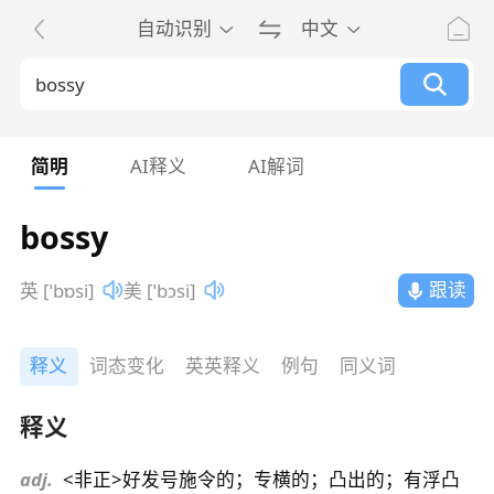
自动识别
中文
简明
AI释义
AI解词
bossy
跟读
英 [ˈbɒsi]
美 [ˈbɔsi]
释义
词态变化
英英释义
例句
同义词
释义
adj.
<非正>好发号施令的；专横的；凸出的；有浮凸