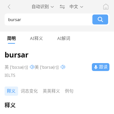
自动识别
中文
简明
AI释义
AI解词
bursar
跟读
英 [ˈbɜ:sə(r)]
美 [ˈbɜrsə(r)]
IELTS
释义
词态变化
英英释义
例句
释义