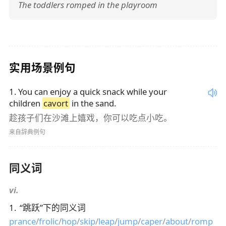
The toddlers romped in the playroom
实用场景例句
1
.
You can enjoy a quick snack while your
children
cavort
in the sand.
趁孩子们在沙滩上嬉戏，你可以吃点小吃。
来自辞典例句
同义词
vi.
1
.
“
跳跃
”下的同义词
prance
/
frolic
/
hop
/
skip
/
leap
/
jump
/
caper
/
about
/
romp