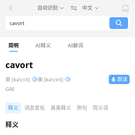
自动识别
中文
简明
AI释义
AI解词
cavort
跟读
英 [kəˈvɔ:t]
美 [kəˈvɔrt]
GRE
释义
词态变化
英英释义
例句
同义词
释义