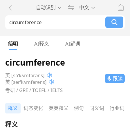
自动识别
中文
简明
AI释义
AI解词
circumference
英 [səˈkʌmfərəns]
跟读
美 [sərˈkʌmfərəns]
考研 / GRE / TOEFL / IELTS
释义
词态变化
英英释义
例句
同义词
行业词典
释义