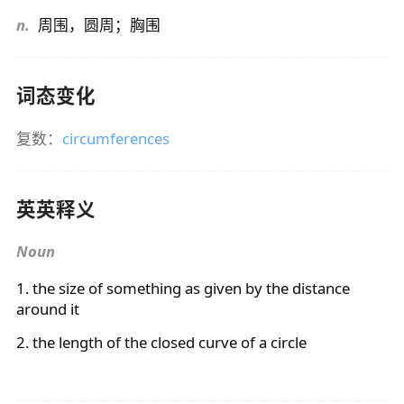
n.
周围，圆周；胸围
词态变化
复数：
circumferences
英英释义
Noun
1. the size of something as given by the distance
around it
2. the length of the closed curve of a circle