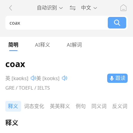
自动识别
中文
简明
AI释义
AI解词
coax
跟读
英 [kəʊks]
美 [koʊks]
GRE / TOEFL / IELTS
释义
词态变化
英英释义
例句
同义词
反义词
释义