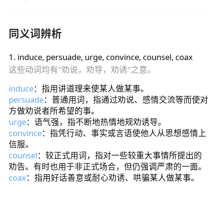
同义词辨析
1
.
induce, persuade, urge, convince, counsel, coax
这些动词均有"劝说，劝导，劝诱"之意。
induce
：指用讲道理来使某人做某事。
persuade
：普通用词，指通过劝说、感情交流等而使对
方做劝说者所希望的事。
urge
：语气强，指不断地热情地规劝诱导。
convince
：指凭行动、事实或言语使他人从思想感情上
信服。
counsel
：较正式用词，指对一些较重大事情所提出的
劝告。有时也用于非正式场合，但仍强调严肃的一面。
coax
：指用好话善意或耐心劝诱、哄骗某人做某事。