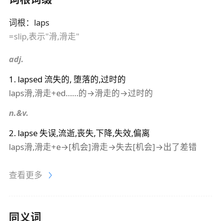
词根
：
laps
=slip,表示"滑,滑走"
adj.
1
.
lapsed
流失的, 堕落的,过时的
laps滑,滑走+ed……的→滑走的→过时的
n.&v.
2
.
lapse
失误,流逝,丧失,下降,失效,偏离
laps滑,滑走+e→[机会]滑走→失去[机会]→出了差错
查看更多
同义词