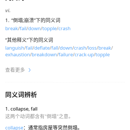
vi.
1
.
“
倒塌;崩溃
”下的同义词
break
/
fail
/
down
/
topple
/
crash
“
其他释义
”下的同义词
languish
/
fail
/
deflate
/
fall
/
down
/
crash
/
loss
/
break
/
exhaustion
/
breakdown
/
failure
/
crack-up
/
topple
查看更多
同义词辨析
1
.
collapse, fall
这两个动词都含有"倒塌"之意。
collapse
：通常指房屋等突然倒塌。