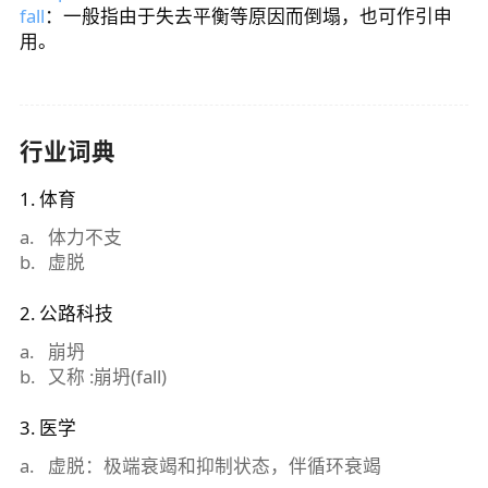
fall
：一般指由于失去平衡等原因而倒塌，也可作引申
用。
行业词典
1
.
体育
a
.
体力不支
b
.
虚脱
2
.
公路科技
a
.
崩坍
b
.
又称 :崩坍(fall)
3
.
医学
a
.
虚脱：极端衰竭和抑制状态，伴循环衰竭