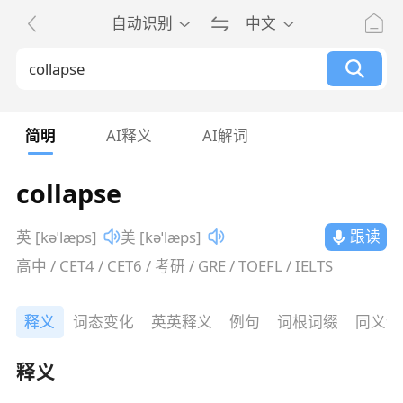
自动识别
中文
简明
AI释义
AI解词
collapse
跟读
英 [kəˈlæps]
美 [kəˈlæps]
高中 / CET4 / CET6 / 考研 / GRE / TOEFL / IELTS
释义
词态变化
英英释义
例句
词根词缀
同义词
释义