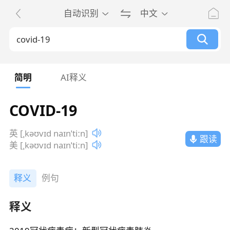
自动识别
中文
简明
AI释义
COVID-19
英 [ˌkəʊvɪd naɪnˈtiːn]
跟读
美 [ˌkəʊvɪd naɪnˈtiːn]
释义
例句
释义