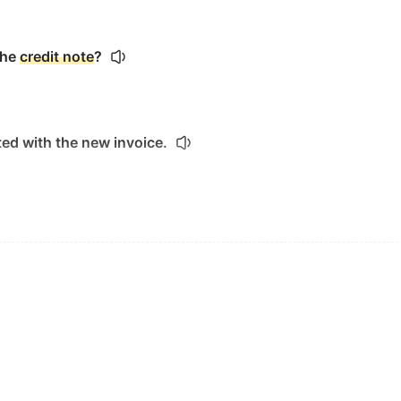
the
credit note
?
ted with the new invoice.