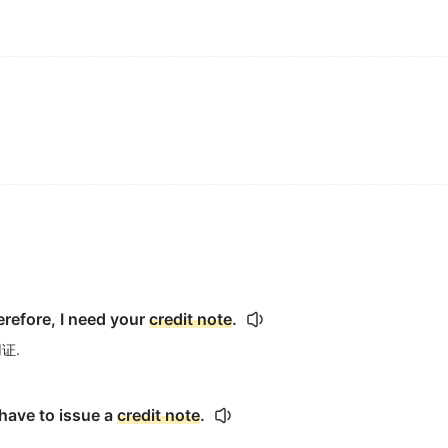
erefore, I need your
credit note
.
证.
have to issue a
credit note
.