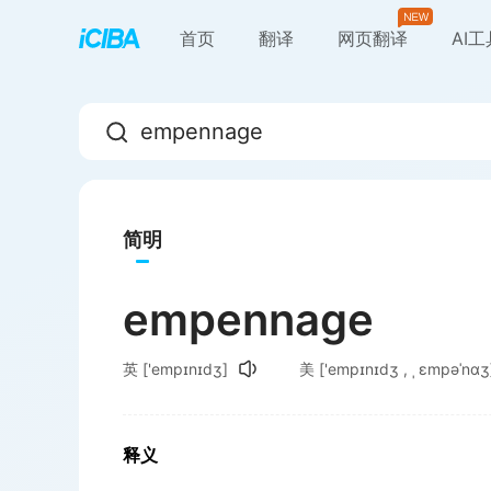
首页
翻译
网页翻译
AI
简明
empennage
英
['empɪnɪdʒ]
美
['empɪnɪdʒ , ˌ ɛmpəˈnɑʒ
释义