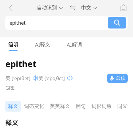
自动识别
中文
简明
AI释义
AI解词
epithet
跟读
英 [ˈepɪθet]
美 [ˈɛpəˌθɛt]
GRE
释义
词态变化
英英释义
例句
词根词缀
同义词
释义