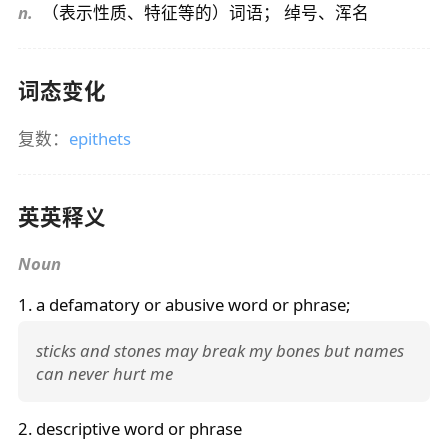
n.
（表示性质、特征等的）词语； 绰号、浑名
词态变化
复数：
epithets
英英释义
Noun
1. a defamatory or abusive word or phrase;
sticks and stones may break my bones but names
can never hurt me
2. descriptive word or phrase