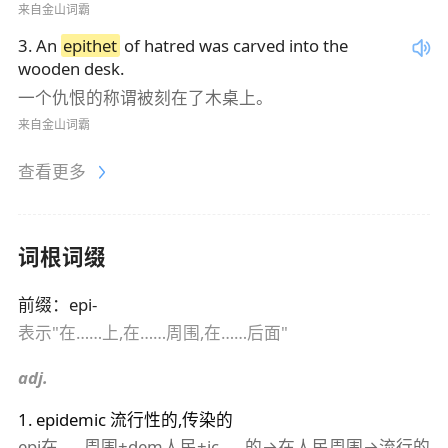
来自金山词霸
3
.
An
epithet
of hatred was carved into the
wooden desk.
一个仇恨的称谓被刻在了木桌上。
来自金山词霸
查看更多
词根词缀
前缀
：
epi-
表示"在……上,在……周围,在……后面"
adj.
1
.
epidemic
流行性的,传染的
epi在……周围+dem人民+ic……的→在人民周围→流行的