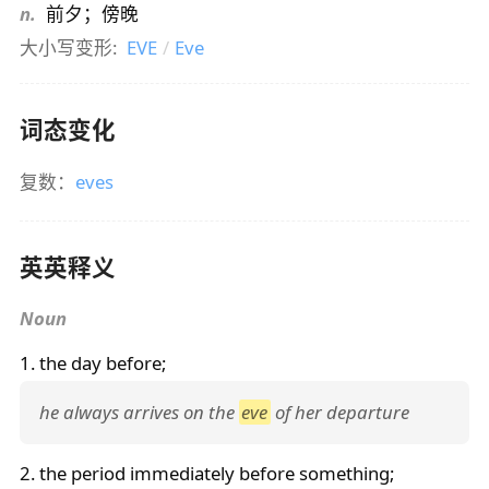
n.
前夕；傍晚
大小写变形:
EVE
/
Eve
词态变化
复数：
eves
英英释义
Noun
1. the day before;
he always arrives on the
eve
of her departure
2. the period immediately before something;