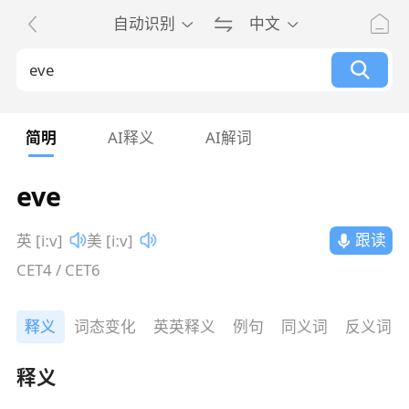
自动识别
中文
简明
AI释义
AI解词
eve
跟读
英 [iːv]
美 [iːv]
CET4 / CET6
释义
词态变化
英英释义
例句
同义词
反义词
释义