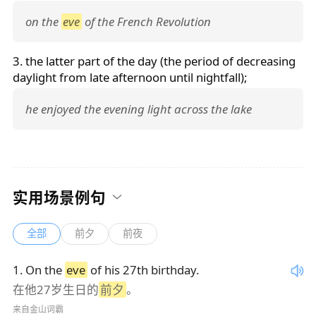
on the
eve
of the French Revolution
3. the latter part of the day (the period of decreasing
daylight from late afternoon until nightfall);
he enjoyed the evening light across the lake
实用场景例句
全部
前夕
前夜
1
.
On the
eve
of his 27th birthday.
在他27岁生日的
前夕
。
来自金山词霸