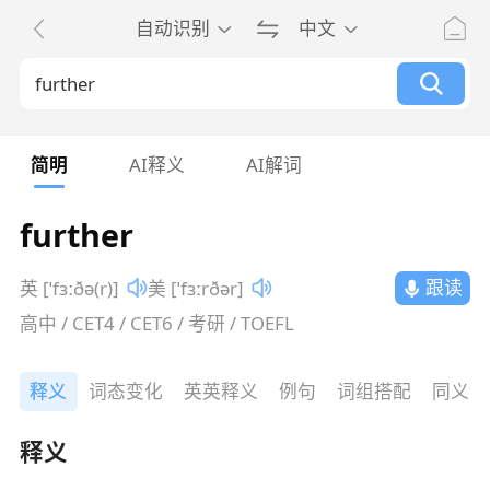
自动识别
中文
简明
AI释义
AI解词
further
跟读
英 [ˈfɜːðə(r)]
美 [ˈfɜːrðər]
高中 / CET4 / CET6 / 考研 / TOEFL
释义
词态变化
英英释义
例句
词组搭配
同义词
释义