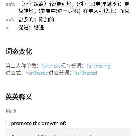
adv.
（空间距离）较/更远地；(时间上)更(早或晚)；更
极端地；(发展中)进一步地；在更大程度上；而且
adj.
更多的；附加的
v.
促进；增进
词态变化
第三人称单数：
furthers
现在分词：
furthering
过去式：
furthered
过去分词：
furthered
英英释义
Verb
1. promote the growth of;