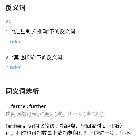
反义词
vt.
1
.
“
促进;助长;推动
”下的反义词
hinder
2
.
“
其他释义
”下的反义词
hinder
同义词辨析
1
.
farther, further
这两词都可表示"更远(地)，进一步(地)"之意。
farther是far的比较级，指距离、空间或时间上的较
远；有时也可指数量上或抽象的程度上的进一步，但不