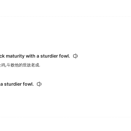
k maturity with a sturdier fowl.
鸡,斗败他的世故老成.
a sturdier fowl.