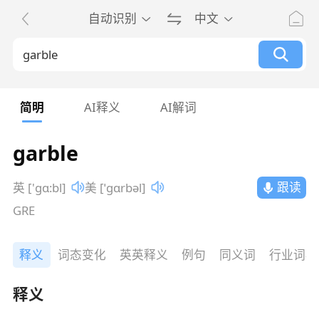
自动识别
中文
简明
AI释义
AI解词
garble
跟读
英 ['gɑ:bl]
美 [ˈɡɑrbəl]
GRE
释义
词态变化
英英释义
例句
同义词
行业词典
释义