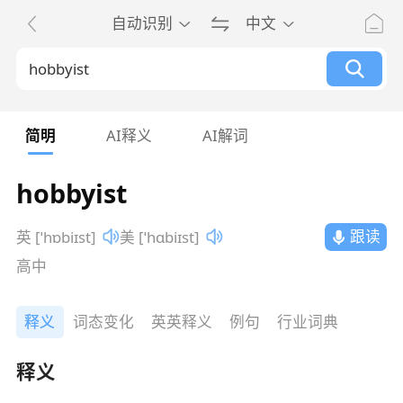
自动识别
中文
简明
AI释义
AI解词
hobbyist
跟读
英 [ˈhɒbiɪst]
美 [ˈhɑbiɪst]
高中
释义
词态变化
英英释义
例句
行业词典
释义