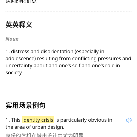
认同的转折点
英英释义
Noun
1. distress and disorientation (especially in
adolescence) resulting from conflicting pressures and
uncertainty about and one's self and one's role in
society
实用场景例句
1
.
This
identity crisis
is particularly obvious in
the area of urban design.
身份的危机在城市设计中尤为明显.