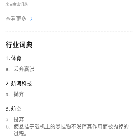
来自金山词霸
查看更多
行业词典
1
.
体育
a
.
丢弃赢张
2
.
航海科技
a
.
抛弃
3
.
航空
a
.
投弃
b
.
使悬挂于载机上的悬挂物不发挥其作用而被抛掉的
过程。