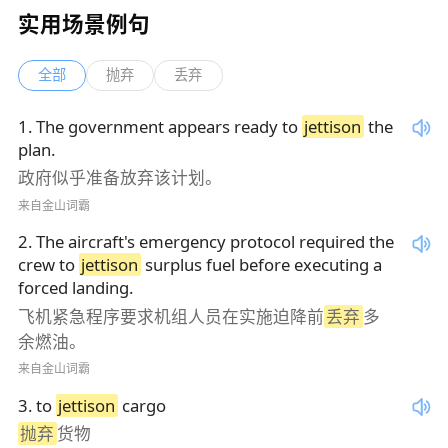
实用场景例句
全部
抛弃
丢弃
1
.
The government appears ready to
jettison
the
plan.
政府似乎准备放弃该计划。
来自金山词霸
2
.
The aircraft's emergency protocol required the
crew to
jettison
surplus fuel before executing a
forced landing.
飞机紧急程序要求机组人员在实施迫降前
丢弃
多
余燃油。
来自金山词霸
3
.
to
jettison
cargo
抛弃
货物