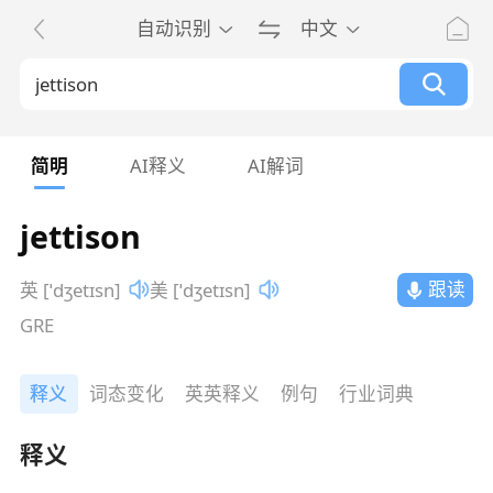
自动识别
中文
简明
AI释义
AI解词
jettison
跟读
英 [ˈdʒetɪsn]
美 [ˈdʒetɪsn]
GRE
释义
词态变化
英英释义
例句
行业词典
释义