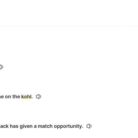
ne on the
kohl
.
back has given a match opportunity.