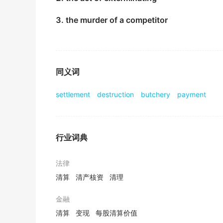
西蒙的生意遇到经济困难已有一段时间,我想他即将进行
3. the murder of a competitor
《简明英汉词典》
Should the unused part of accrued welfare 
如果我司清算时,尚有未使用完毕的职工福利费,要计入应
同义词
期刊摘选
settlement
destruction
butchery
payment
After the strike ended, the creditors said 
罢工结束后, 债权人表示他们将撤销清算申请.
期刊摘选
行业词典
As such it is beneficial to know about the p
正因为如此,能够了解关于公司在资不抵债的情况下清
法律
期刊摘选
清算
清产核资
清理
Comprehensive scanning
liquidation
Right 
金融
全面扫描清理右键菜单!
清算
变现
每股清算价值
期刊摘选