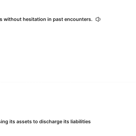
als without hesitation in past encounters.
 protection and perfects corporation
liquidation
legislation.
g its assets to discharge its liabilities
 some time and I understand he's going into
liquidation
.