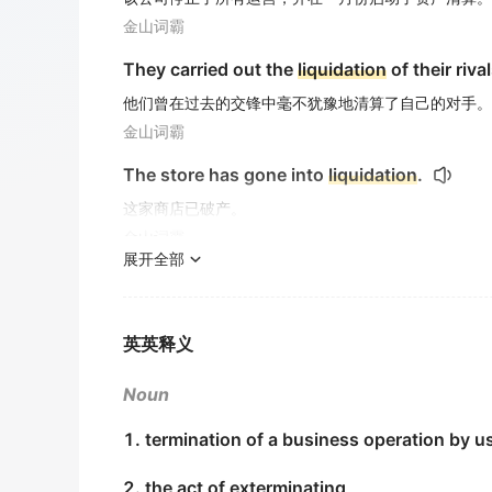
金山词霸
They carried out the
liquidation
of their riv
他们曾在过去的交锋中毫不犹豫地清算了自己的对手。
金山词霸
The store has gone into
liquidation
.
这家商店已破产。
金山词霸
展开全部
The factory has gone into
liquidation
.
这家工厂已破产。
金山词霸
英英释义
Chapter three strengthens creditor interest
Noun
第三章加强债权人利益保护,完善公司清算立法.
1. termination of a business operation by usin
期刊摘选
2. the act of exterminating
Simon's business has been on the rocks for