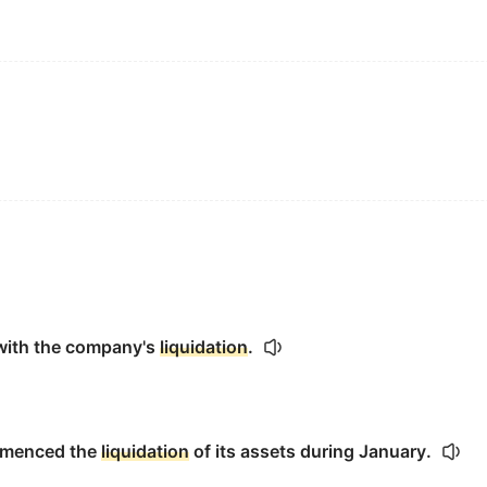
with the company's
liquidation
.
ommenced the
liquidation
of its assets during January.