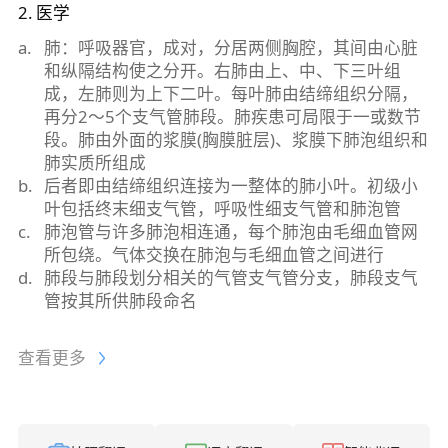
2
.
医学
a
.
肺：呼吸器官，成对，分居两侧胸腔，其间由心脏
和纵隔结构使之分开。右肺由上、中、下三叶组
成，左肺则为上下二叶。每叶肺由结缔组织分隔，
再分2～5个支气管肺段。肺疾患可局限于一或数节
段。肺由外面的浆膜(胸膜脏层)、浆膜下肺泡组织和
肺实质所组成
b
.
后者即由结缔组织连接为一整体的肺小叶。初级小
叶包括终末细支气管，呼吸性细支气管和肺泡管
c
.
肺泡管与许多肺泡相连通，每个肺泡由毛细血管网
所包绕。气体交换在肺泡与毛细血管之间进行
d
.
肺段与肺段划分相关的气管支气管分支，肺段支气
管按其所供肺段命名
查看更多