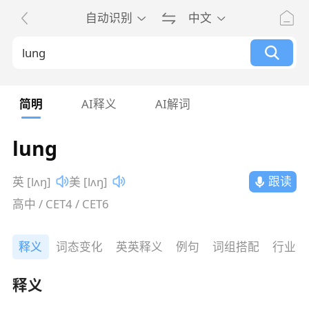
自动识别
中文
简明
AI释义
AI解词
lung
跟读
英 [lʌŋ]
美 [lʌŋ]
高中 / CET4 / CET6
释义
词态变化
英英释义
例句
词组搭配
行业词
释义