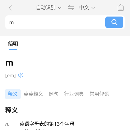
自动识别
中文
简明
m
[em]
释义
英英释义
例句
行业词典
常用俚语
释义
n.
英语字母表的第13个字母