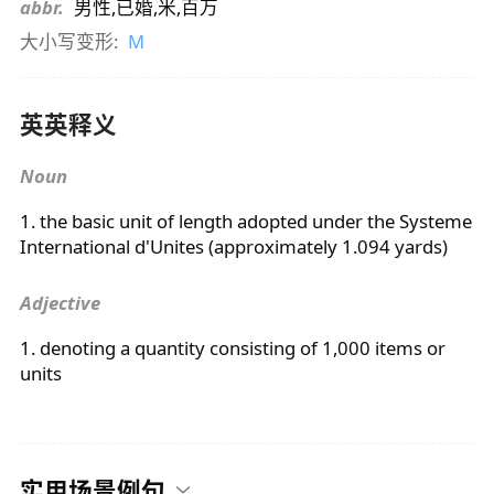
abbr.
男性,已婚,米,百万
大小写变形:
M
英英释义
Noun
1. the basic unit of length adopted under the Systeme
International d'Unites (approximately 1.094 yards)
Adjective
1. denoting a quantity consisting of 1,000 items or
units
实用场景例句