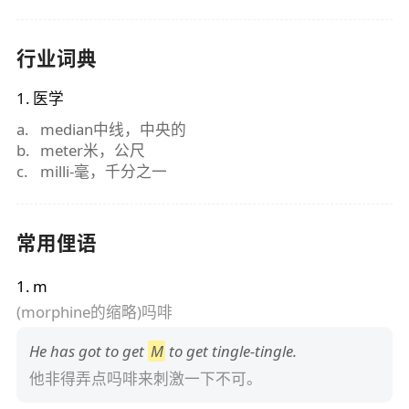
行业词典
1
.
医学
a
.
median中线，中央的
b
.
meter米，公尺
c
.
milli-毫，千分之一
常用俚语
1
.
m
(morphine的缩略)吗啡
He has got to get
M
to get tingle-tingle.
他非得弄点吗啡来刺激一下不可。