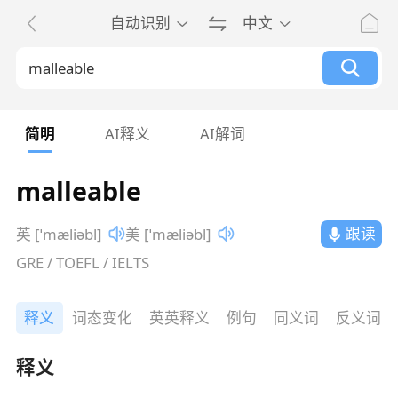
自动识别
中文
简明
AI释义
AI解词
malleable
跟读
英 [ˈmæliəbl]
美 [ˈmæliəbl]
GRE / TOEFL / IELTS
释义
词态变化
英英释义
例句
同义词
反义词
释义