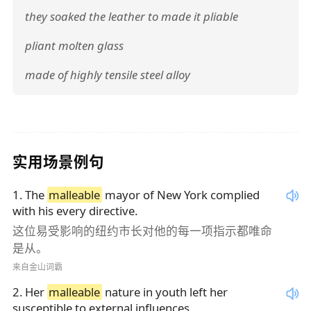
they soaked the leather to made it pliable
pliant molten glass
made of highly tensile steel alloy
实用场景例句
1
.
The
malleable
mayor of New York complied
with his every directive.
这位易受影响的纽约市长对他的每一项指示都唯命
是从。
来自金山词霸
2
.
Her
malleable
nature in youth left her
susceptible to external influences.