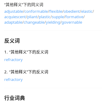
“
其他释义
”下的同义词
adjustable
/
conformable
/
flexible
/
obedient
/
elastic
/
acquiescent
/
pliant
/
plastic
/
supple
/
formative
/
adaptable
/
changeable
/
yielding
/
governable
反义词
1
.
“
其他释义
”下的反义词
refractory
2
.
“
其他释义
”下的反义词
refractory
行业词典