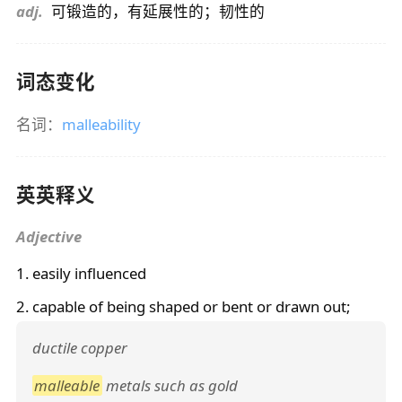
adj.
可锻造的，有延展性的；韧性的
词态变化
名词：
malleability
英英释义
Adjective
1. easily influenced
2. capable of being shaped or bent or drawn out;
ductile copper
malleable
metals such as gold