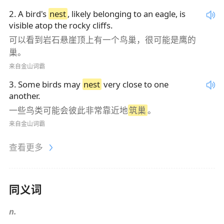
2
.
A bird's
nest
, likely belonging to an eagle, is
visible atop the rocky cliffs.
可以看到岩石悬崖顶上有一个鸟巢，很可能是鹰的
巢。
来自金山词霸
3
.
Some birds may
nest
very close to one
another.
一些鸟类可能会彼此非常靠近地
筑巢
。
来自金山词霸
查看更多
同义词
n.