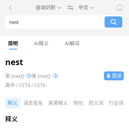
自动识别
中文
简明
AI释义
AI解词
nest
跟读
英 [nest]
美 [nest]
高中 / CET4 / CET6
释义
词态变化
英英释义
例句
同义词
行业词典
释义