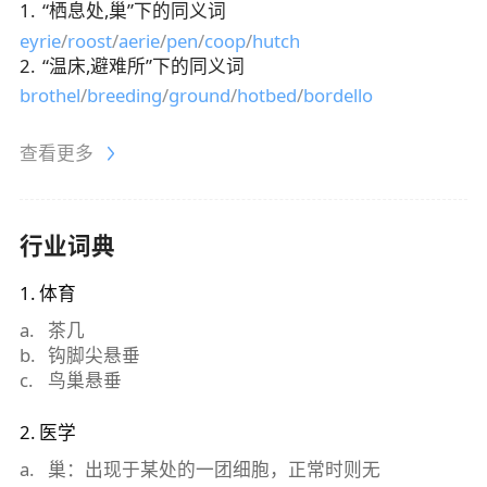
1
.
“
栖息处,巢
”下的同义词
eyrie
/
roost
/
aerie
/
pen
/
coop
/
hutch
2
.
“
温床,避难所
”下的同义词
brothel
/
breeding
/
ground
/
hotbed
/
bordello
查看更多
行业词典
1
.
体育
a
.
茶几
b
.
钩脚尖悬垂
c
.
鸟巢悬垂
2
.
医学
a
.
巢：出现于某处的一团细胞，正常时则无