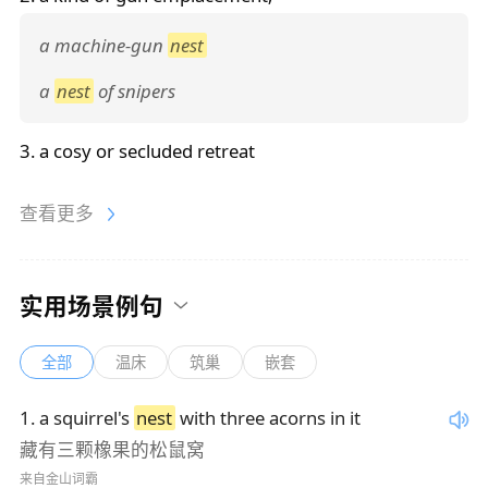
a machine-gun
nest
a
nest
of snipers
3. a cosy or secluded retreat
查看更多
实用场景例句
全部
温床
筑巢
嵌套
1
.
a squirrel's
nest
with three acorns in it
藏有三颗橡果的松鼠窝
来自金山词霸