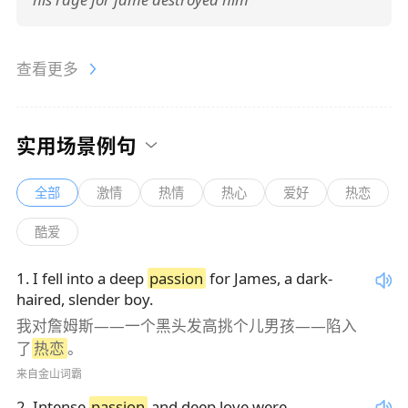
查看更多
实用场景例句
全部
激情
热情
热心
爱好
热恋
酷爱
1
.
I fell into a deep
passion
for James, a dark-
haired, slender boy.
我对詹姆斯——一个黑头发高挑个儿男孩——陷入
了
热恋
。
来自金山词霸
2
.
Intense
passion
and deep love were