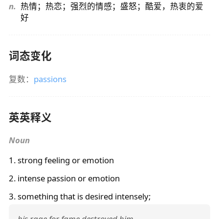
n.
热情；热恋；强烈的情感；盛怒；酷爱，热衷的爱
好
词态变化
复数：
passions
英英释义
Noun
1. strong feeling or emotion
2. intense
passion
or emotion
3. something that is desired intensely;
his rage for fame destroyed him