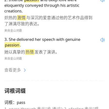
eloquently conveyed through his artistic
creations.
炽热的
激情
与深沉的爱意通过他的艺术作品得到
了淋漓尽致的表达。
来自金山词霸
3
.
She delivered her speech with genuine
passion
.
她以真挚的
热情
发表了演讲。
来自金山词霸
查看更多
词根词缀
词根
：
pass
1. =pass through,表示"步,通过"; 2. =feeling,表示"感