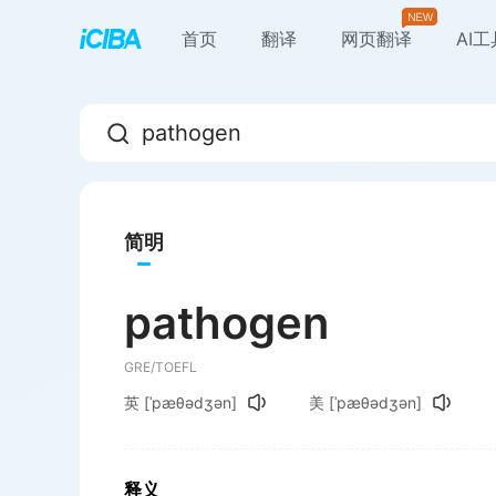
首页
翻译
网页翻译
AI
简明
pathogen
GRE/TOEFL
英
[ˈpæθədʒən]
美
[ˈpæθədʒən]
释义