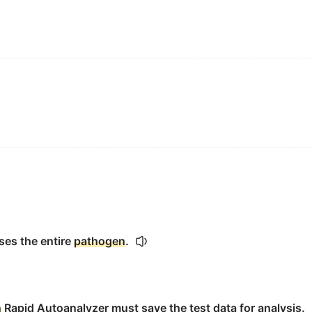
es the entire
pathogen
.
n
Rapid Autoanalyzer must save the test data for analysis.