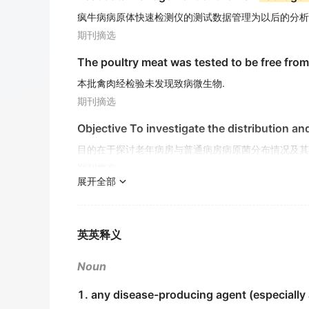
疯牛病病原体快速检测仪的测试数据管理为以后的分析
期刊摘选
The poultry meat was tested to be free fro
本批禽肉经检验未发现致病微生物.
期刊摘选
Objective To investigate the distribution and
目的在于探讨老年病房与普通病房病原菌分布情况及其
期刊摘选
展开全部
Bubonic plague is an extremely dangerous
淋巴腺鼠疫是极危险的病原体.
期刊摘选
英英释义
The infections due to this
pathogen
occur i
Noun
其感染大部分是在炎热的夏季发生.
1. any disease-producing agent (especially 
期刊摘选