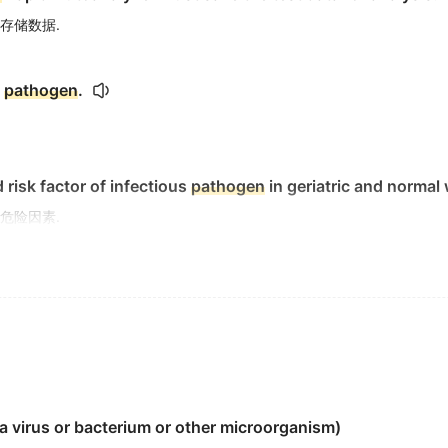
存储数据.
m
pathogen
.
 risk factor of infectious
pathogen
in geriatric and normal
危险因素.
pathogen
.
n the hot summer season.
a virus or bacterium or other microorganism)