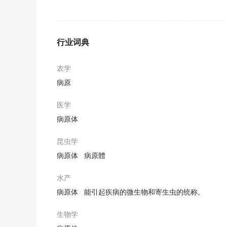
The identification and Growth Characteristi
夏橙绿斑病是一种新报道的病害.
行业词典
期刊摘选
Finally, implement and application have sta
农学
在文章的最后, 对疯牛病病原体快速检测仪的具体实施
病原
期刊摘选
医学
More recently , Enterobacter cloacae becam
病原体
肠杆菌属中阴沟肠杆菌是近2年随移植中心迅速蔓延的
期刊摘选
昆虫学
病原体
病原體
The identification of
pathogen
is by automat
采用全自动微生物鉴定仪和生化反应微量管法进行鉴定
水产
期刊摘选
病原体
能引起疾病的微生物和寄生虫的统称。
Objective To definite the
pathogen
was penic
生物学
目的确定检出患者体内所感染的病原体为马尔尼菲青霉