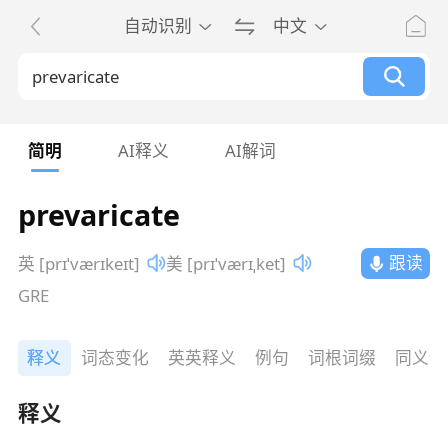
自动识别
中文
简明
AI释义
AI解词
prevaricate
跟读
英 [prɪˈværɪkeɪt]
美 [prɪˈværɪˌket]
GRE
释义
词态变化
英英释义
例句
词根词缀
同义词
释义