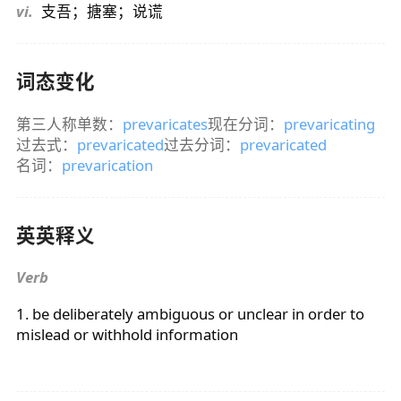
vi.
支吾；搪塞；说谎
词态变化
第三人称单数：
prevaricates
现在分词：
prevaricating
过去式：
prevaricated
过去分词：
prevaricated
名词：
prevarication
英英释义
Verb
1. be deliberately ambiguous or unclear in order to
mislead or withhold information