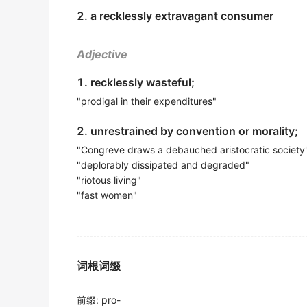
2. a recklessly extravagant consumer
It is not: the frugal depend on the
profligate
但事实并非如此: 节俭者要依靠挥霍者.
Adjective
期刊摘选
1. recklessly wasteful;
Lydia is a girl who follows exotic things, 
"prodigal in their expenditures"
莉是个女孩,英俊的男人跟异国情调, 不知何故,有点挥霍
期刊摘选
2. unrestrained by convention or morality;
Similarly Americans have been
profligate
in 
"Congreve draws a debauched aristocratic society
"deplorably dissipated and degraded"
同样的,美国在处理矿产资源方面亦多浪费.
"riotous living"
辞典例句
"fast women"
He is wicked and
profligate
.
他厚颜无耻,道德败坏.
辞典例句
词根词缀
In her
profligate
life, she lost all sense of d
前缀
:
pro-
在她放荡的生活中, 她完全丧失了一个正常人的理智.