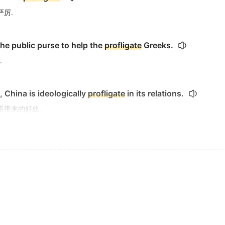
严厉.
the public purse to help the
profligate
Greeks.
.
s, China is ideologically
profligate
in its relations.
系带来的好处.
nvolve the
profligate
deployment of resources.
的资源挥霍.