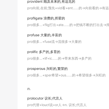
provident
顾及未来的,有远见的
他年少狂荡,需要管教!
pro向前,在前;预先+vid看+ent……的→向前看的→有
期刊摘选
profligate
浪费的,挥霍的
The region's
profligate
economies will strugg
pro很多…+flig打出+ate……的→把钱不断的打出去→
随着财政紧缩政策的出台,那些挥土如金的欧元国家可能
profuse
大量的,丰富的
期刊摘选
pro很多…+fuse流→流很多→大量的
As investors focus on that gap, the most
pr
prolific
多产的,多育的
投资者对此极为关注, 最为铺张浪费的发达国家, 比如英
pro很多…+lif+ic……的→带来东西→多产的
期刊摘选
The Germans want a different sort of central
prosperous
兴旺的,繁荣的
pro很多…+sper希望+ous……的→希望很多→兴旺的
德国人希望另一种类型的中央集权, 它建立在对挥霍型
期刊摘选
n.
prolocutor
议长;代言人
pro代替+louct说+or人→n. 议长;代言人