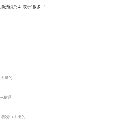
在前;预先"; 4. 表示"很多…"
tcy.
s here?
gate
with company money and who was parsimonious.
多→大量的
俭吝啬.
面→精通
 a
profligate
of the first water.
出的小部分→杰出的
.