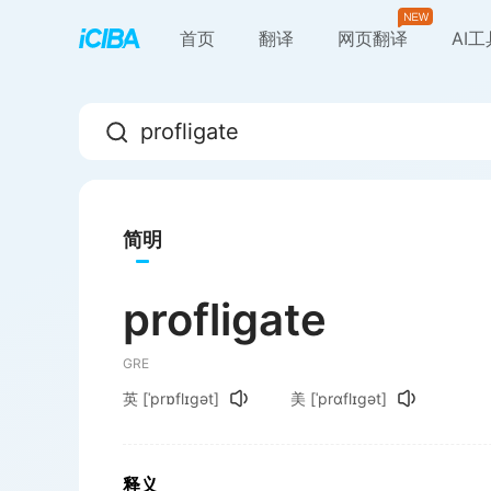
首页
翻译
网页翻译
AI
简明
profligate
GRE
英
[ˈprɒflɪgət]
美
[ˈprɑflɪgət]
释义