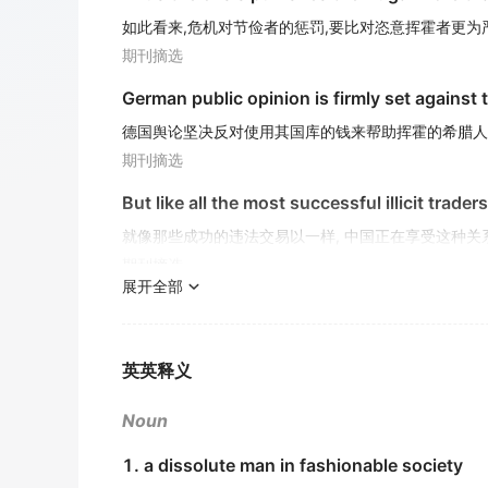
如此看来,危机对节俭者的惩罚,要比对恣意挥霍者更为
期刊摘选
German public opinion is firmly set against 
德国舆论坚决反对使用其国库的钱来帮助挥霍的希腊人
期刊摘选
But like all the most successful illicit trader
就像那些成功的违法交易以一样, 中国正在享受这种关
期刊摘选
展开全部
He is a careless
profligate
.
他是个粗枝大叶的浪荡子.
辞典例句
英英释义
Yet they have something in common: both i
Noun
然而这些行为却有着一些共同之处: 它们都牵涉了大肆
1. a dissolute man in fashionable society
期刊摘选