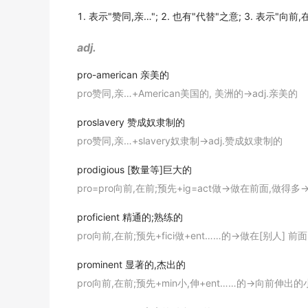
期刊摘选
1. 表示"赞同,亲…"; 2. 也有"代替"之意; 3. 表示"向前,
Their
profligate
lifestyle resulted in bankrup
adj.
他们挥霍的生活方式导致的破产.
pro-american
亲美的
《简明英汉词典》
pro赞同,亲…+American美国的, 美洲的→adj.亲美的
Why do you bring your
profligate
companion
proslavery
赞成奴隶制的
为什么你要把你那些酒肉朋友带到这里来 呢 ?
pro赞同,亲…+slavery奴隶制→adj.赞成奴隶制的
辞典例句
prodigious
[数量等]巨大的
At a stroke, we would know who was
profli
pro=pro向前,在前;预先+ig=act做→做在前面,做得
这样我们一下子就能知道谁在恣意挥霍公司钱财,而谁节
期刊摘选
proficient
精通的;熟练的
pro向前,在前;预先+fici做+ent……的→做在[别人] 前
This young man had all the inclination to be
这个青年完全有可能成为十足的浪子.
prominent
显著的,杰出的
《现代汉英综合大词典》
pro向前,在前;预先+min小,伸+ent……的→向前伸
The young
profligate
needs to be controlled