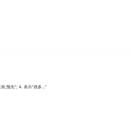
增生反应的形成.
els (
proliferate
or drainage vessels ), the echo change was
变不同.
beliefs practiced in America has continued to
proliferate
.
在前;预先"; 4. 表示"很多…"
roliferate
abnormally.