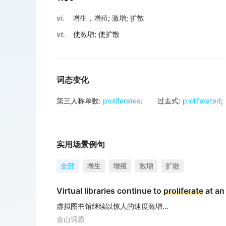
vi.
增生，增殖
;
激增
;
扩散
vt.
使激增
;
使扩散
词态变化
第三人称单数
:
proliferates
;
过去式
:
proliferated
;
实用场景例句
全部
增生
增殖
激增
扩散
Virtual libraries continue to
proliferate
at an 
虚拟图书馆继续以惊人的速度激增...
金山词霸