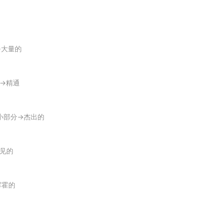
er regenerates after the injury the peripheral nerves.
多→大量的
nd
proliferate
into the material flakes.
面→精通
ting those who
proliferate
weapons of mass destruction.
出的小部分→杰出的
.
acteria
proliferate
until it reaches an inflection point.
远见的
折点为止.
挥霍的
survive set forth in the environment by the billions.
中发展到数十亿.