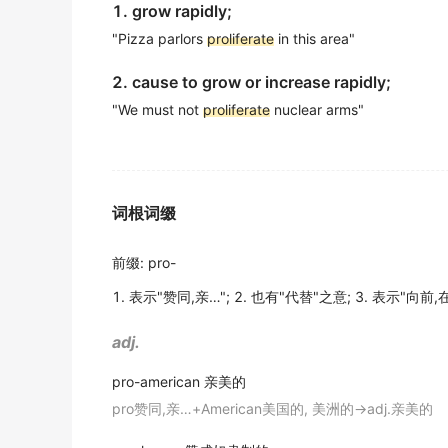
1. grow rapidly;
结论AGS-RA 缓释系统可以减轻激光损伤后视网膜下
"Pizza parlors
proliferate
in this area"
期刊摘选
2. cause to grow or increase rapidly;
When puncture needle was in different vess
"We must not
proliferate
nuclear arms"
穿 刺针 穿入肿瘤的供应血管和引流血管时, 局部回声改
期刊摘选
Health food shops
proliferate
in this region.
保健食品店在这个地区增加了.
词根词缀
期刊摘选
前缀
:
pro-
In recent decades, the variety of religious 
1. 表示"赞同,亲…"; 2. 也有"代替"之意; 3. 表示"向前,
最近几十年, 在美国所见到的各种宗教信仰仍继续激增.
期刊摘选
adj.
In leukemia , however, these lymphocytes
p
pro-american
亲美的
在白血病时这些淋巴细胞异常增殖.
pro赞同,亲…+American美国的, 美洲的→adj.亲美的
期刊摘选