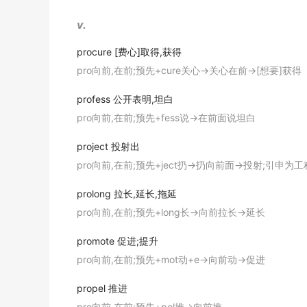
辞典例句
v.
Through this process temple forms become
通过这种过程,寺庙形态不断变化, 看似呈现于世人 、 
procure
[费心]取得,获得
期刊摘选
pro向前,在前;预先+cure关心→关心在前→[想要]获得
Rabbits
proliferate
when they have plenty of
profess
公开表明,坦白
兔子有充足的食物就会繁衍得很快.
pro向前,在前;预先+fess说→在前面说坦白
《简明英汉词典》
project
投射出
For some Muslim states, the spur to
prolife
pro向前,在前;预先+ject扔→扔向前面→投射;引申为
对一些穆斯林国家而言, 刺激核扩散的因素可能是以色列
prolong
拉长,延长,拖延
期刊摘选
pro向前,在前;预先+long长→向前拉长→延长
Swine flu rages . Nukes
proliferate
. Bailout
promote
促进;提升
猪流感肆掠、核武器扩散、救助者在求救.
pro向前,在前;预先+mot动+e→向前动→促进
期刊摘选
propel
推进
pro向前,在前;预先+pel推→向前推