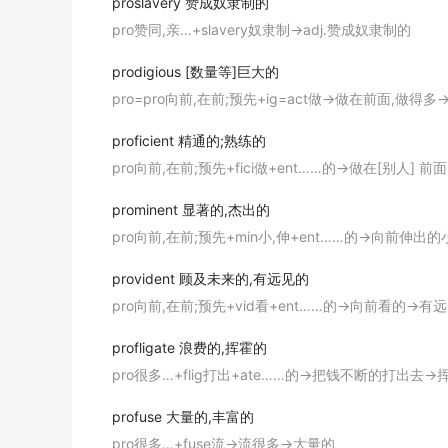
proslavery
赞成奴隶制的
Schwann cells
proliferate
and the axis cylind
pro赞同,亲…+slavery奴隶制→adj.赞成奴隶制的
周围神经损伤后雪旺细胞增殖,轴突再生.
prodigious
[数量等]巨大的
期刊摘选
pro=pro向前,在前;预先+ig=act做→做在前面,做得
The OHand SHof cooking liquor infiltrate a
proficient
精通的;熟练的
蒸煮液中的OHSH渗透和扩散到料片中去.
pro向前,在前;预先+fici做+ent……的→做在[别人] 前
期刊摘选
We continue to pursue our policy of disrup
prominent
显著的,杰出的
pro向前,在前;预先+min小,伸+ent……的→向前伸
我们继续执行组织部分人散播大规模杀伤性武器的政策
期刊摘选
provident
顾及未来的,有远见的
Then the slope rises ever more steeply as b
pro向前,在前;预先+vid看+ent……的→向前看的→有
接下来随着细菌的繁殖,斜线向上急速增长,直到达到转
profligate
浪费的,挥霍的
期刊摘选
pro很多…+flig打出+ate……的→把钱不断的打出去→
His abundance and ability to
proliferate
and 
profuse
大量的,丰富的
人类的众多以及人类的多育能力和长寿,使人类在其环境
pro很多…+fuse流→流很多→大量的