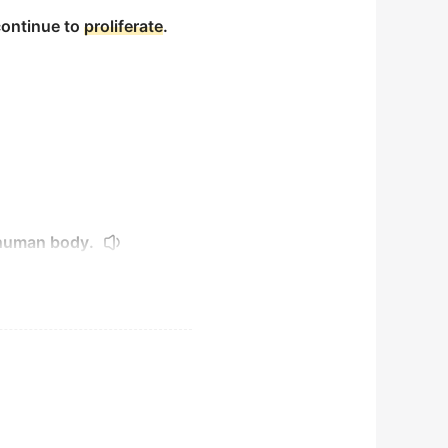
continue to
proliferate
.
 human body.