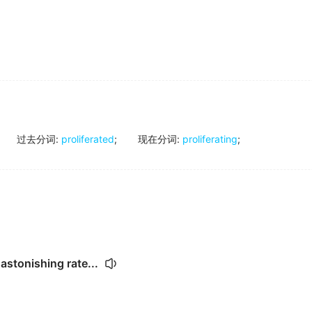
过去分词
:
proliferated
;
现在分词
:
proliferating
;
astonishing rate...