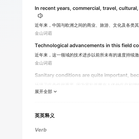
In recent years, commercial, travel, cultu
近年来，中国与欧洲之间的商业、旅游、文化及各类其
金山词霸
Technological advancements in this field c
近年来，这一领域的技术进步以前所未有的速度持续激
金山词霸
Sanitary conditions are quite important, b
环境卫生条件很重要, 因为霍乱弧菌在人体外生存和增殖
展开全部
期刊摘选
Pizza parlors
proliferate
in this area.
比萨饼店在这个地区扩散开来.
英英释义
期刊摘选
Verb
Conclusion AGSRA release system can allevi