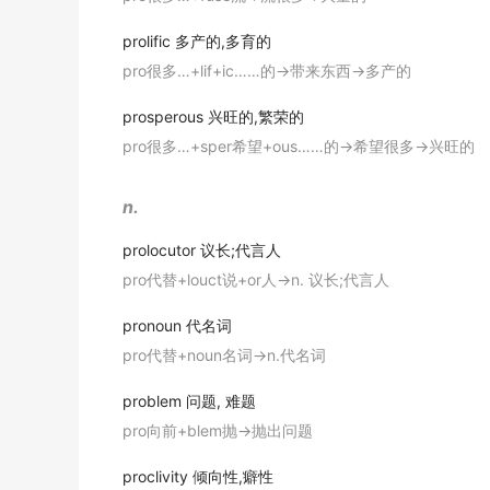
期刊摘选
prolific
多产的,多育的
Microscopically, bronchioloalveolar carcin
pro很多…+lif+ic……的→带来东西→多产的
septa.
镜下, 细支气管肺泡癌由柱状细胞构成,柱状上皮细胞沿
prosperous
兴旺的,繁荣的
期刊摘选
pro很多…+sper希望+ous……的→希望很多→兴旺的
Corruption, economic mismanagement, repres
n.
腐败, 经济管理不善, 压制与动荡等问题滋生.
期刊摘选
prolocutor
议长;代言人
pro代替+louct说+or人→n. 议长;代言人
Results: By day 2 after partial hepatectom
结果: 肝部分切除后第2天, 卵圆细胞开始向门静脉周围
pronoun
代名词
期刊摘选
pro代替+noun名词→n.代名词
RTE cells can grow,
proliferate
and form typi
problem
问题, 难题
RTE细胞可在该种培养基中生长, 增殖.
pro向前+blem抛→抛出问题
期刊摘选
proclivity
倾向性,癖性