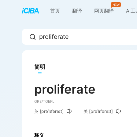
首页
翻译
网页翻译
AI
简明
proliferate
GRE/TOEFL
英
[prəˈlɪfəreɪt]
美
[prəˈlɪfəreɪt]
释义