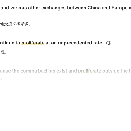
ral, and various other exchanges between China and Europe 
他交流持续增多。
ontinue to
proliferate
at an unprecedented rate.
增。
ecause the comma bacillus exist and
proliferate
outside the
.
ate the subretinal
proliferate
after laser injury.