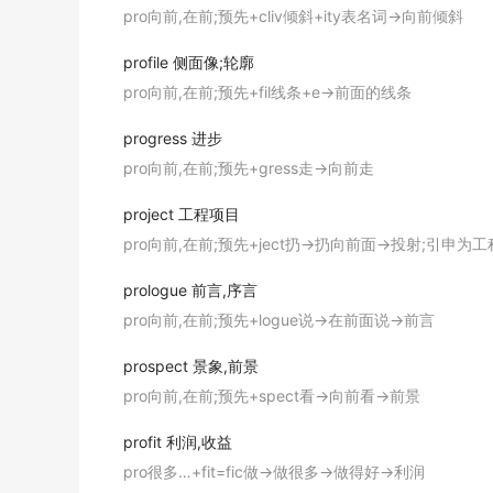
In mice lacking key senescence regulators, s
pro向前,在前;预先+cliv倾斜+ity表名词→向前倾斜
缺乏关键衰老调节因子的老鼠, 星形细胞持续增生将导
profile
侧面像;轮廓
期刊摘选
pro向前,在前;预先+fil线条+e→前面的线条
The bacteria in water will
proliferate
by livin
progress
进步
水中虽有余氯,但有许多资料表明,自来水厂的水质从出
pro向前,在前;预先+gress走→向前走
期刊摘选
project
工程项目
As nuclear weapons
proliferate
, preventing
pro向前,在前;预先+ject扔→扔向前面→投射;引申为
随着核武器不断扩散, 阻止战争越来越紧迫了.
期刊摘选
prologue
前言,序言
pro向前,在前;预先+logue说→在前面说→前言
The cultured cells showed a declined tende
mtt所反映的细胞生长状态呈下降趋势.
prospect
景象,前景
期刊摘选
pro向前,在前;预先+spect看→向前看→前景
Fantasies
proliferate
where factsare few.
profit
利润,收益
事实缺乏则幻想增多.
pro很多…+fit=fic做→做很多→做得好→利润