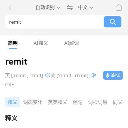
自动识别
中文
简明
AI释义
AI解词
remit
跟读
英 [ˈriːmɪt , rɪˈmɪt]
美 [ˈriːmɪt , rɪˈmɪt]
GRE
释义
词态变化
英英释义
例句
词根词缀
同义词
释义