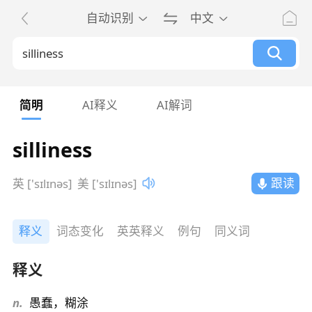
自动识别
中文
简明
AI释义
AI解词
silliness
跟读
英 ['sɪlɪnəs]
美 ['sɪlɪnəs]
释义
词态变化
英英释义
例句
同义词
释义
n.
愚蠢，糊涂