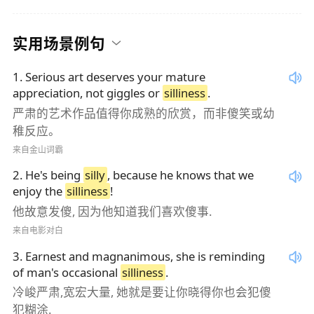
实用场景例句
1
.
Serious art deserves your mature
appreciation, not giggles or
silliness
.
严肃的艺术作品值得你成熟的欣赏，而非傻笑或幼
稚反应。
来自金山词霸
2
.
He's being
silly
, because he knows that we
enjoy the
silliness
!
他故意发傻, 因为他知道我们喜欢傻事.
来自电影对白
3
.
Earnest and magnanimous, she is reminding
of man's occasional
silliness
.
冷峻严肃,宽宏大量, 她就是要让你晓得你也会犯傻
犯糊涂.