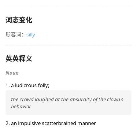
词态变化
形容词：
silly
英英释义
Noun
1. a ludicrous folly;
the crowd laughed at the absurdity of the clown's
behavior
2. an impulsive scatterbrained manner