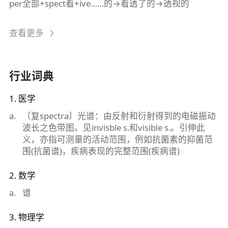
per全部+spect看+ive……的→看透了的→透视的
查看更多
行业词典
1
.
医学
a
.
〔复spectra〕光谱：由反射和衍射得到的电磁振动
波长之色带图。见invisble s.和visible s.。引伸此
义，亦指可测量的活动范围，例如抗菌素的抑菌范
围(抗菌谱)，疾病表现的完整范围(疾病谱)
2
.
数学
a
.
谱
3
.
物理学