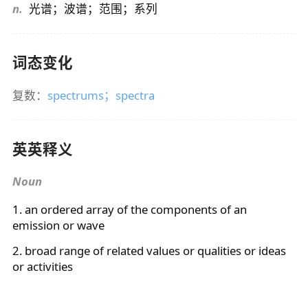
n.
光谱；波谱；范围；系列
词态变化
复数：
spectrums
；
spectra
英英释义
Noun
1. an ordered array of the components of an
emission or wave
2. broad range of related values or qualities or ideas
or activities