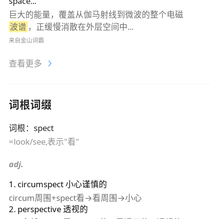
space...
巨大的能量，覆盖从伽马射线到微波的整个电磁
波谱
，正缓慢消散在外层空间中...
来自金山词霸
查看更多
词根词缀
词根
：
spect
=look/see,表示"看"
adj.
1
.
circumspect
小心谨慎的
circum周围+spect看→看周围→小心
2
.
perspective
透视的