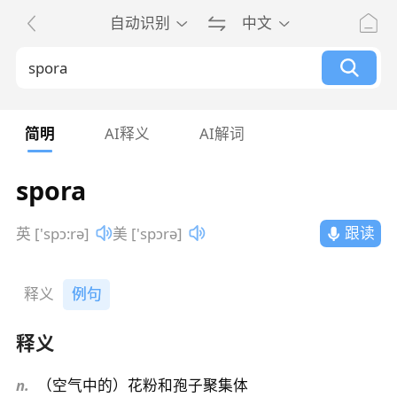
自动识别
中文
简明
AI释义
AI解词
spora
跟读
英 ['spɔ:rə]
美 ['spɔrə]
释义
例句
释义
n.
（空气中的）花粉和孢子聚集体