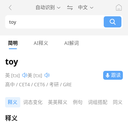
自动识别
中文
简明
AI释义
AI解词
toy
跟读
英 [tɔɪ]
美 [tɔɪ]
高中 / CET4 / CET6 / 考研 / GRE
释义
词态变化
英英释义
例句
词组搭配
同义词
释义