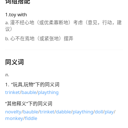
词组搭配
1.toy with
a.
漫不经心地（或优柔寡断地）考虑（意见，行动，建
议）
b.
心不在焉地（或紧张地）摆弄
同义词
n.
1
.
“
玩具,玩物
”下的同义词
trinket
/
bauble
/
plaything
“
其他释义
”下的同义词
novelty
/
bauble
/
trinket
/
dabble
/
plaything
/
doll
/
play
/
monkey
/
fiddle