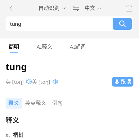
自动识别
中文
简明
AI释义
AI解词
tung
跟读
英 [tʊŋ]
美 [tʊŋ]
释义
英英释义
例句
释义
n.
桐树