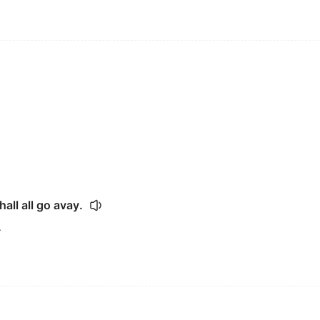
all all go avay.
.