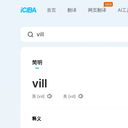
首页
翻译
网页翻译
AI
简明
vill
英
[vɪl]
美
[vɪl]
释义