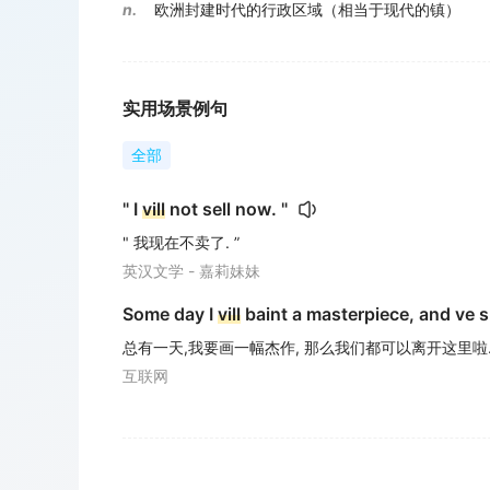
n.
欧洲封建时代的行政区域（相当于现代的镇）
实用场景例句
全部
" I
vill
not sell now. "
" 我现在不卖了. ”
英汉文学 - 嘉莉妹妹
Some day I
vill
baint a masterpiece, and ve sh
总有一天,我要画一幅杰作, 那么我们都可以离开这里啦
互联网