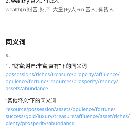
2
.
wealthy
富人, 有钱人
wealth[n.财富, 财产, 大量]+y人→n.富人, 有钱人
同义词
n.
1
.
“
财富;财产;丰富;富有
”下的同义词
possessions
/
riches
/
treasure
/
property
/
affluence
/
opulence
/
fortune
/
resources
/
prosperity
/
money
/
assets
/
abundance
“
其他释义
”下的同义词
resource
/
possession
/
assets
/
opulence
/
fortune
/
success
/
gold
/
luxury
/
treasure
/
affluence
/
asset
/
riches
/
plenty
/
prosperity
/
abundance