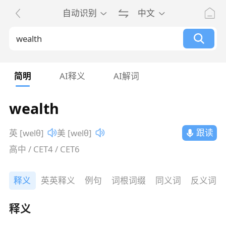
自动识别
中文
简明
AI释义
AI解词
wealth
跟读
英 [welθ]
美 [welθ]
高中 / CET4 / CET6
释义
英英释义
例句
词根词缀
同义词
反义词
释义