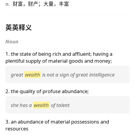
n.
财富，财产；大量，丰富
英英释义
Noun
1. the state of being rich and affluent; having a
plentiful supply of material goods and money;
great
wealth
is not a sign of great intelligence
2. the quality of profuse abundance;
she has a
wealth
of talent
3. an abundance of material possessions and
resources