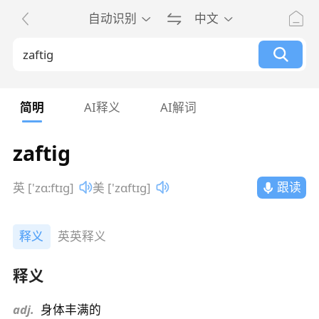
自动识别
中文
简明
AI释义
AI解词
zaftig
跟读
英 ['zɑ:ftɪg]
美 ['zɑftɪg]
释义
英英释义
释义
adj.
身体丰满的