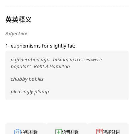
英英释义
Adjective
1. euphemisms for slightly fat;
a generation ago...buxom actresses were
popular"- Robt.A.Hamilton
chubby babies
pleasingly plump
拍照翻译
语音翻译
智能背词