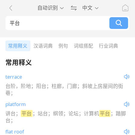
自动识别
中文
常用释义
汉语词典
例句
词组搭配
行业词典
常用释义
terrace
台阶，阶地；阳台；柱廊，门廊；斜坡上房屋间的街
巷；
platform
讲台；
平台
；站台；纲领；论坛；计算机
平台
；踏脚
台；
flat roof