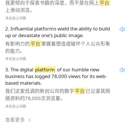
我更倾向于探索书籍的深度，而不是在网上
平台
上滑动浏览。
来自金山词霸
2
.
Influential platforms wield the ability to build
up or devastate one's public image.
有影响力的
平台
掌握着塑造或破坏个人公众形象
的能力。
来自金山词霸
3
.
The digital
platform
of our humble new
business has logged 78,000 views for its web-
based materials.
我们这家低调的新创公司的数字
平台
已记录其网
络资料的78,000次浏览量。
来自金山词霸
查看更多