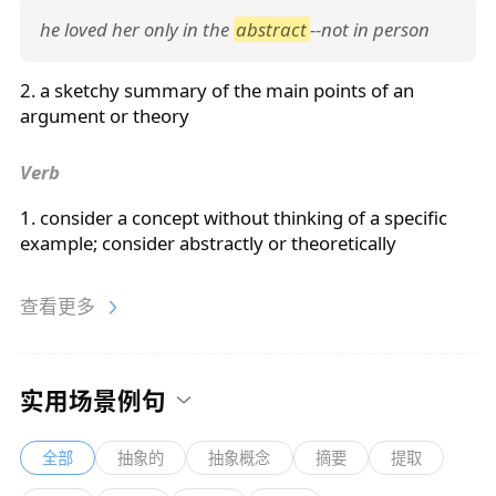
he loved her only in the
abstract
--not in person
2. a sketchy summary of the main points of an
argument or theory
Verb
1. consider a concept without thinking of a specific
example; consider
abstractly
or theoretically
查看更多
实用场景例句
全部
抽象的
抽象概念
摘要
提取