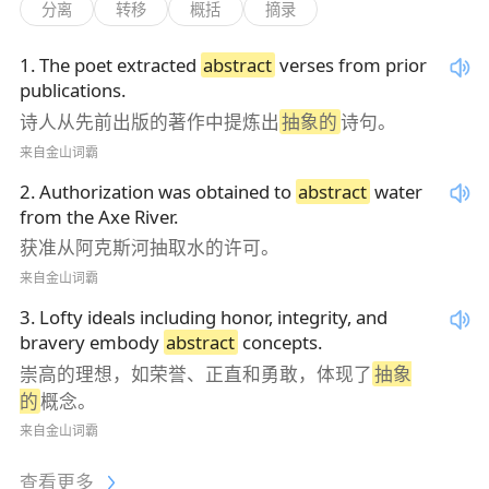
分离
转移
概括
摘录
1
.
The poet extracted
abstract
verses from prior
publications.
诗人从先前出版的著作中提炼出
抽象的
诗句。
来自金山词霸
2
.
Authorization was obtained to
abstract
water
from the Axe River.
获准从阿克斯河抽取水的许可。
来自金山词霸
3
.
Lofty ideals including honor, integrity, and
bravery embody
abstract
concepts.
崇高的理想，如荣誉、正直和勇敢，体现了
抽象
的
概念。
来自金山词霸
查看更多