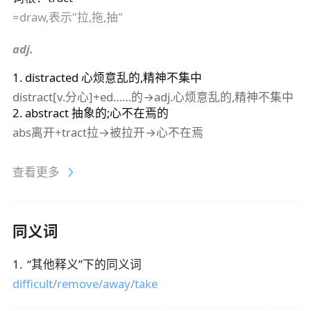
=draw,表示"拉,拖,抽"
adj.
1
.
distracted
心烦意乱的,精神不集中
distract[v.分心]+ed……的→adj.心烦意乱的,精神不集中
2
.
abstract
抽象的;心不在焉的
abs离开+tract拉→被拉开→心不在焉
查看更多
同义词
1
.
“
其他释义
”下的同义词
difficult
/
remove
/
away
/
take