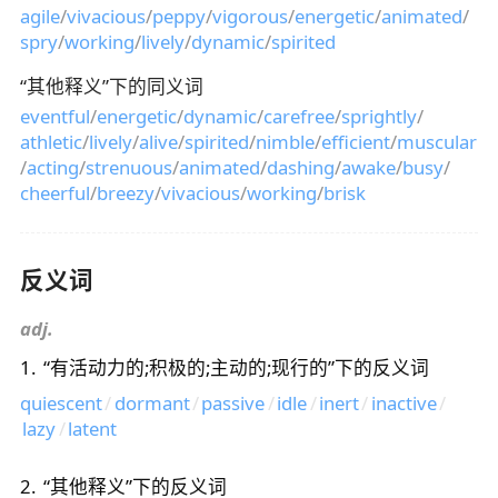
agile
/
vivacious
/
peppy
/
vigorous
/
energetic
/
animated
/
spry
/
working
/
lively
/
dynamic
/
spirited
“
其他释义
”下的同义词
eventful
/
energetic
/
dynamic
/
carefree
/
sprightly
/
athletic
/
lively
/
alive
/
spirited
/
nimble
/
efficient
/
muscular
/
acting
/
strenuous
/
animated
/
dashing
/
awake
/
busy
/
cheerful
/
breezy
/
vivacious
/
working
/
brisk
反义词
adj.
1
.
“
有活动力的;积极的;主动的;现行的
”下的反义词
quiescent
/
dormant
/
passive
/
idle
/
inert
/
inactive
/
lazy
/
latent
2
.
“
其他释义
”下的反义词