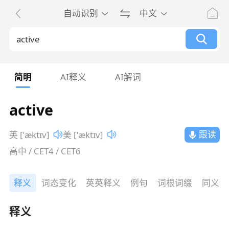
自动识别
中文
简明
AI释义
AI解词
active
跟读
英 [ˈæktɪv]
美 [ˈæktɪv]
高中 / CET4 / CET6
释义
词态变化
英英释义
例句
词根词缀
同义词
释义