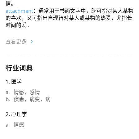
情。
attachment
：通常用于书面文字中，既可指对某人某物
的喜欢，又可指出自理智对某人或某物的热爱，尤指长
时间的爱。
查看更多
行业词典
1
.
医学
a
.
情感，感情
b
.
疾患，病变，病
2
.
心理学
a
.
情感