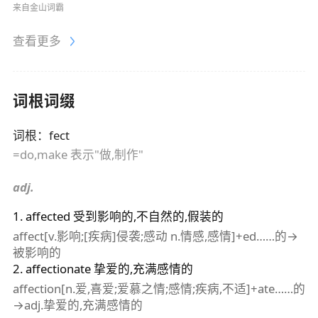
来自金山词霸
查看更多
词根词缀
词根
：
fect
=do,make 表示"做,制作"
adj.
1
.
affected
受到影响的,不自然的,假装的
affect[v.影响;[疾病]侵袭;感动 n.情感,感情]+ed……的→
被影响的
2
.
affectionate
挚爱的,充满感情的
affection[n.爱,喜爱;爱慕之情;感情;疾病,不适]+ate……的
→adj.挚爱的,充满感情的