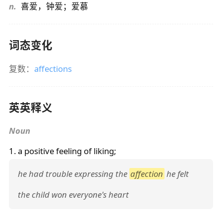
n.
喜爱，钟爱；爱慕
词态变化
复数：
affections
英英释义
Noun
1. a positive feeling of liking;
he had trouble expressing the
affection
he felt
the child won everyone's heart