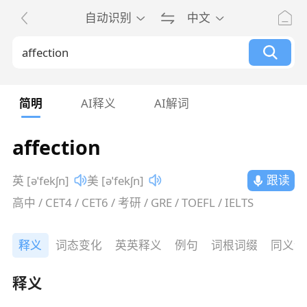
自动识别
中文
简明
AI释义
AI解词
affection
跟读
英 [əˈfekʃn]
美 [əˈfekʃn]
高中 / CET4 / CET6 / 考研 / GRE / TOEFL / IELTS
释义
词态变化
英英释义
例句
词根词缀
同义词
释义